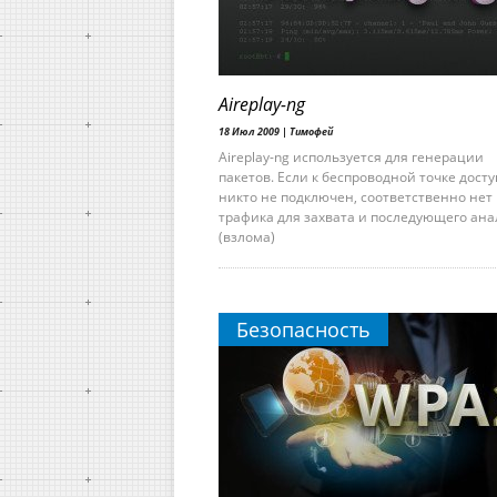
Aireplay-ng
18 Июл 2009 |
Тимофей
Aireplay-ng используется для генерации
пакетов. Если к беспроводной точке досту
никто не подключен, соответственно нет
трафика для захвата и последующего ана
(взлома)
Безопасность