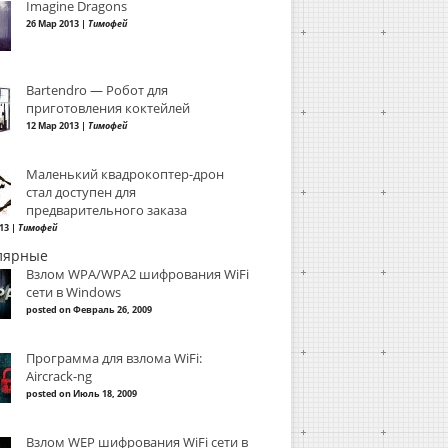
Imagine Dragons
26 Мар 2013 |
Тимофей
Bartendro — Робот для
приготовления коктейлей
12 Мар 2013 |
Тимофей
Маленький квадрокоптер-дрон
стал доступен для
предварительного заказа
13 |
Тимофей
лярные
Взлом WPA/WPA2 шифрования WiFi
сети в Windows
posted on Февраль 26, 2009
Программа для взлома WiFi:
Aircrack-ng
posted on Июль 18, 2009
Взлом WEP шифрования WiFi сети в