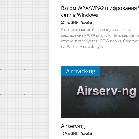
Взлом WPA/WPA2 шифрования 
сети в Windows
26 Фев 2009 |
Тимофей
Статья о взломе беспроводных сетей,
защищенных WPA ключом. Нам, как и в п
статье, потребуется: ОС Windows, CommVi
for Wi-Fi и Aircrack-ng win
Aircrack-ng
Airserv-ng
16 Мар 2008 |
Тимофей