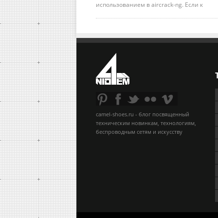
использованием в aircrack-ng. Если к
camel-shoes.ru - блог посвященный
техническим новинкам, технологиям,
беспроводным сетям и искусству