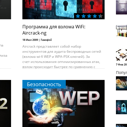
Программа для взлома WiFi:
Aircrack-ng
18 Июл 2009 |
Тимофей
па
Aircrack представляет собой набор
инструментов для аудита беспроводных сетей
лиза
(взлома wi-fi WEP и WPA-PSK ключей). За
счет использования оптимизированных атак,
7 Фев 20
взлом происходит быстрее по сравнению с
Попу
Безопасность