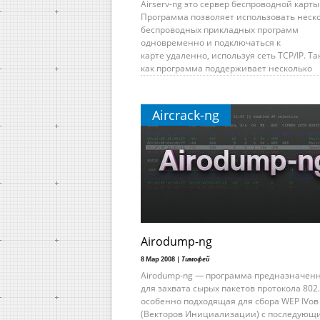
Airserv-ng это сервер беспроводной карты
Программа позволяет использовать неск
беспроводных прикладных программ
одновременно и подключаться к
карте удаленно, используя сеть TCP/IP. Та
как программа поддерживает несколько
Aircrack-ng
Airodump-ng
8 Мар 2008 |
Тимофей
Airodump-ng — программа предназначен
для захвата сырых пакетов протокола 802.
особенно подходящая для сбора WEP IVов
(Векторов Инициализации) с последующ