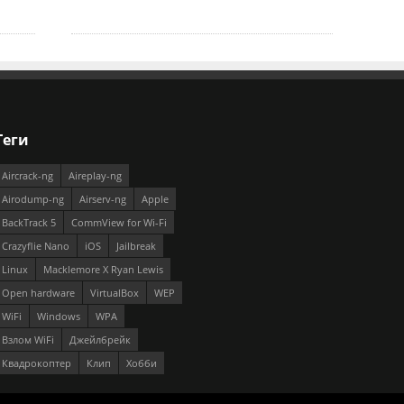
Теги
Aircrack-ng
Aireplay-ng
Airodump-ng
Airserv-ng
Apple
BackTrack 5
CommView for Wi-Fi
Crazyflie Nano
iOS
Jailbreak
Linux
Macklemore X Ryan Lewis
Open hardware
VirtualBox
WEP
WiFi
Windows
WPA
Взлом WiFi
Джейлбрейк
Квадрокоптер
Клип
Хобби