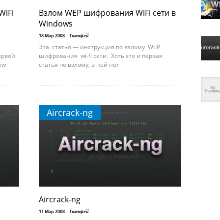
WiFi
Взлом WEP шифрования WiFi сети в
Windows
18 Мар 2008 |
Тимофей
Эта статья — инструкция по взлому WEP
ервой
шифрования wi-fi сети. Хоть это и первая
ew
статья по взлому, в ней нет
Aircrack-ng
Aircrack-ng
11 Мар 2008 |
Тимофей