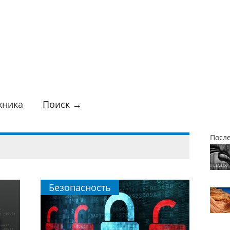
хника
Поиск →
Посл
Безопасность