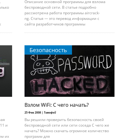
.
Описание основной программы для взлома
олько
беспроводной сети. В статье подробно
рассмотрена работа программы aircrack-
ng. Статья — это перевод информации с
к
сайта разработчиков программы
Безопасность
Взлом WiFi: С чего начать?
25 Фев 2008 |
Тимофей
ная
Вы решили проверить безопасность своей
11 и
беспроводной сети или сети соседа С чего же
начать? Можно скачать огромное количество
им их
программ для