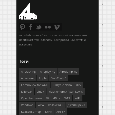
camel-shoes.ru - блог посвященный техническим
новинкам, технологиям, беспроводным сетям и
искусству
Теги
Aircrack-ng
Aireplay-ng
Airodump-ng
Airserv-ng
Apple
BackTrack 5
CommView for Wi-Fi
Crazyflie Nano
iOS
Jailbreak
Linux
Macklemore X Ryan Lewis
Open hardware
VirtualBox
WEP
WiFi
Windows
WPA
Взлом WiFi
Джейлбрейк
Квадрокоптер
Клип
Хобби