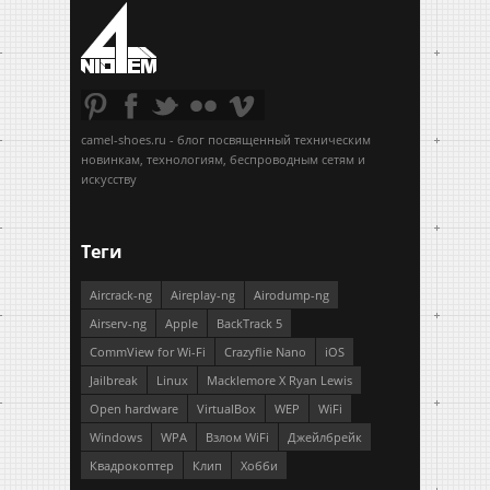
camel-shoes.ru - блог посвященный техническим
новинкам, технологиям, беспроводным сетям и
искусству
Теги
Aircrack-ng
Aireplay-ng
Airodump-ng
Airserv-ng
Apple
BackTrack 5
CommView for Wi-Fi
Crazyflie Nano
iOS
Jailbreak
Linux
Macklemore X Ryan Lewis
Open hardware
VirtualBox
WEP
WiFi
Windows
WPA
Взлом WiFi
Джейлбрейк
Квадрокоптер
Клип
Хобби