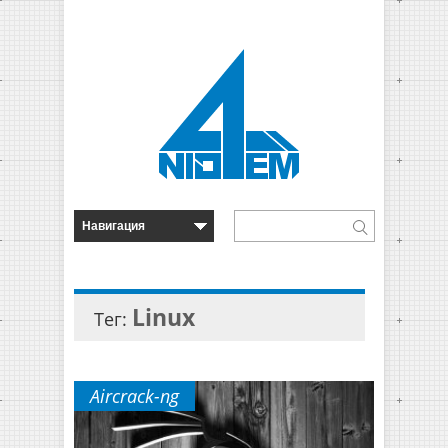
Linux
Тег:
Aircrack-ng