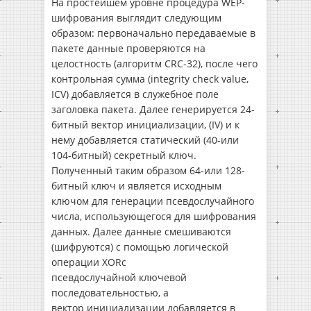
На простейшем уровне процедура WEP-
шифрования выглядит следующим
образом: первоначально передаваемые в
пакете данные проверяются на
целостность (алгоритм CRC-32), после чего
контрольная сумма (integrity check value,
ICV) добавляется в служебное поле
заголовка пакета. Далее генерируется 24-
битный вектор инициализации, (IV) и к
нему добавляется статический (40-или
104-битный) секретный ключ.
Полученный таким образом 64-или 128-
битный ключ и является исходным
ключом для генерации псевдослучайного
числа, использующегося для шифрования
данных. Далее данные смешиваются
(шифруются) с помощью логической
операции XORс
псевдослучайной ключевой
последовательностью, а
вектор инициализации добавляется в