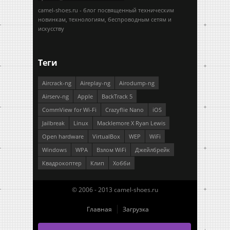
camel-shoes.ru - блог посвященный техническим
новинкам, технологиям, беспроводным сетям и
искусству
Теги
Aircrack-ng
Aireplay-ng
Airodump-ng
Airserv-ng
Apple
BackTrack 5
CommView for Wi-Fi
Crazyflie Nano
iOS
Jailbreak
Linux
Macklemore X Ryan Lewis
Open hardware
VirtualBox
WEP
WiFi
Windows
WPA
Взлом WiFi
Джейлбрейк
Квадрокоптер
Клип
Хобби
© 2006 - 2013 camel-shoes.ru
Главная
Загрузка