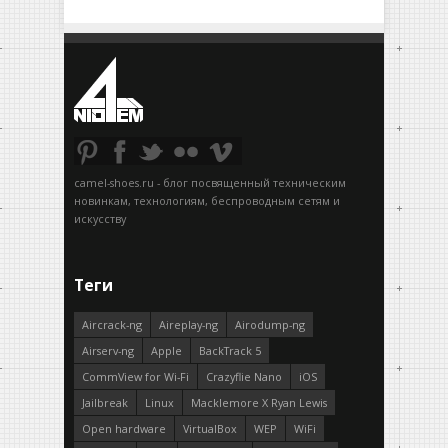
camel-shoes.ru - блог посвященный техническим
новинкам, технологиям, беспроводным сетям и
искусству
Теги
Aircrack-ng
Aireplay-ng
Airodump-ng
Airserv-ng
Apple
BackTrack 5
CommView for Wi-Fi
Crazyflie Nano
iOS
Jailbreak
Linux
Macklemore X Ryan Lewis
Open hardware
VirtualBox
WEP
WiFi