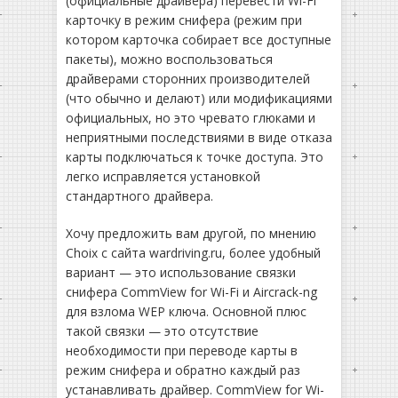
(официальные драйвера) перевести Wi-Fi
карточку в режим снифера (режим при
котором карточка собирает все доступные
пакеты), можно воспользоваться
драйверами сторонних производителей
(что обычно и делают) или модификациями
официальных, но это чревато глюками и
неприятными последствиями в виде отказа
карты подключаться к точке доступа. Это
легко исправляется установкой
стандартного драйвера.
Хочу предложить вам другой, по мнению
Choix с сайта wardriving.ru, более удобный
вариант — это использование связки
снифера CommView for Wi-Fi и Aircrack-ng
для взлома WEP ключа. Основной плюс
такой связки — это отсутствие
необходимости при переводе карты в
режим снифера и обратно каждый раз
устанавливать драйвер. CommView for Wi-