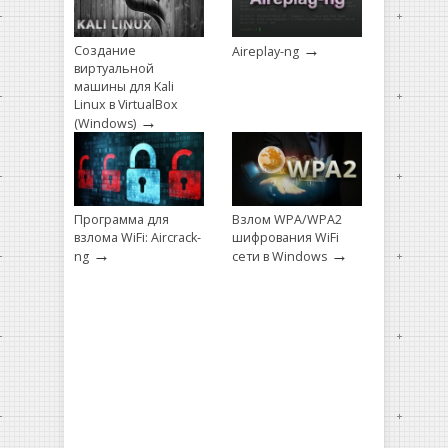
→
Создание
Aireplay-ng
виртуальной
машины для Kali
Linux в VirtualBox
→
(Windows)
Программа для
Взлом WPA/WPA2
взлома WiFi: Aircrack-
шифрования WiFi
→
→
ng
сети в Windows