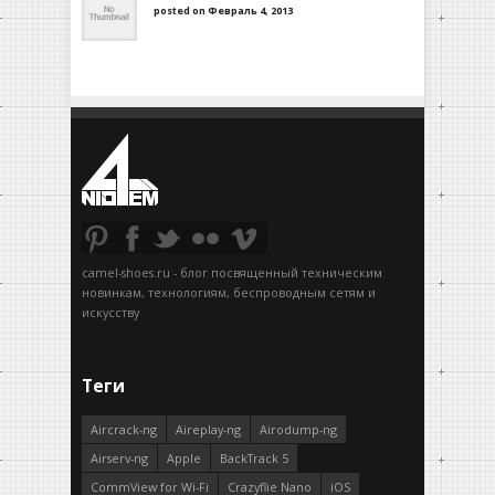
posted on Февраль 4, 2013
camel-shoes.ru - блог посвященный техническим
новинкам, технологиям, беспроводным сетям и
искусству
Теги
Aircrack-ng
Aireplay-ng
Airodump-ng
Airserv-ng
Apple
BackTrack 5
CommView for Wi-Fi
Crazyflie Nano
iOS