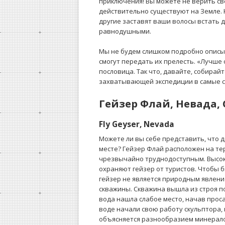
приключения! Вы можете не верить св
действительно существуют на Земле. 
другие заставят ваши волосы встать д
равнодушными.
Мы не будем слишком подробно описыв
смогут передать их прелесть. «Лучше 
пословица. Так что, давайте, собирай
захватывающей экспедиции в самые с
Гейзер Флай, Невада,
Fly Geyser, Nevada
Можете ли вы себе представить, что 
месте? Гейзер Флай расположен на тер
чрезвычайно труднодоступным. Высок
охраняют гейзер от туристов. Чтобы б
гейзер не является природным явлени
скважины. Скважина вышла из строя п
вода нашла слабое место, начав прос
воде начали свою работу скульптора, 
объясняется разнообразием минерал