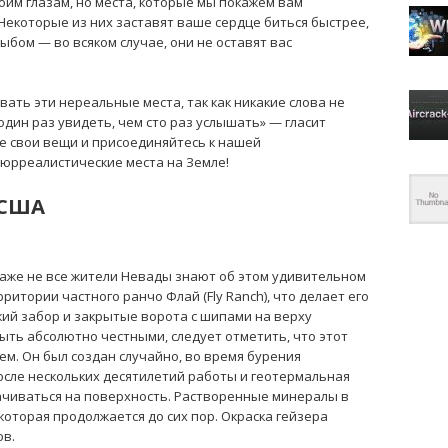
оим глазам, но места, которые мы покажем вам
Некоторые из них заставят ваше сердце биться быстрее,
ыбом — во всяком случае, они не оставят вас
ать эти нереальные места, так как никакие слова не
один раз увидеть, чем сто раз услышать» — гласит
те свои вещи и присоединяйтесь к нашей
юрреалистические места на Земле!
 США
даже не все жители Невады знают об этом удивительном
ритории частного ранчо Флай (Fly Ranch), что делает его
ий забор и закрытые ворота с шипами на верху
ыть абсолютно честными, следует отметить, что этот
ем. Он был создан случайно, во время бурения
осле нескольких десятилетий работы и геотермальная
ачиваться на поверхность. Растворенные минералы в
которая продолжается до сих пор. Окраска гейзера
ов.