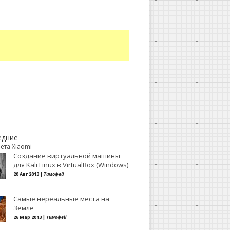
едние
ета Xiaomi
Создание виртуальной машины
для Kali Linux в VirtualBox (Windows)
20 Авг 2013 |
Тимофей
Самые нереальные места на
Земле
26 Мар 2013 |
Тимофей