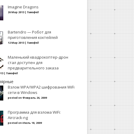
Imagine Dragons
26 Мар 2013 |
Тимофей
Bartendro — Робот для
приготовления коктейлей
12 Мар 2013 |
Тимофей
Маленький квадрокоптер-дрон
стал доступен для
предварительного заказа
013 |
Тимофей
лярные
Взлом WPA/WPA2 шифрования WiFi
сети в Windows
posted on Февраль 26, 2009
Программа для взлома WiFi:
Aircrack-ng
posted on Июль 18, 2009