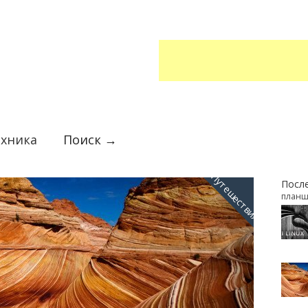
ехника
Поиск →
Путешествия
Посл
планш