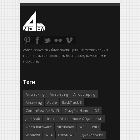
camel-shoes.ru - блог посвященный техническим
новинкам, технологиям, беспроводным сетям и
искусству
Теги
Aircrack-ng
Aireplay-ng
Airodump-ng
Airserv-ng
Apple
BackTrack 5
CommView for Wi-Fi
Crazyflie Nano
iOS
Jailbreak
Linux
Macklemore X Ryan Lewis
Open hardware
VirtualBox
WEP
WiFi
Windows
WPA
Взлом WiFi
Джейлбрейк