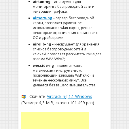
airtun-ng
– инструмент для
мониторинга беспроводной сети и
генерации трафика;
airserv-ng
– сервер беспроводной
карты, позволяет удаленное
использование wlan-карты, решает
некоторые ограничения связанные с
ОС и драйверами;
airolib-ng
– инструмент для хранения
списков беспроводных сетей и
ключей, позволяет рассчитать PMKs для
взлома WPA/WPA2;
wesside-ng
– является «авто-
магическим» инструментом,
позволяющий взломать WEP ключ в
течение нескольких минут. Все
делается без вашего вмешательства.
Скачать
Aircrack-ng 1.1 Windows
(Размер: 4,3 MiB, скачен 101 499 раз)