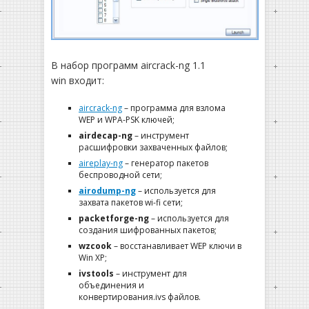
В набор программ aircrack-ng 1.1
win входит:
aircrack-ng
– программа для взлома
WEP и WPA-PSK ключей;
airdecap-ng
– инструмент
расшифровки захваченных файлов;
aireplay-ng
– генератор пакетов
беспроводной сети;
airodump-ng
– используется для
захвата пакетов wi-fi сети;
packetforge-ng
– используется для
создания шифрованных пакетов;
wzcook
– восстанавливает WEP ключи в
Win XP;
ivstools
– инструмент для
объединения и
конвертирования.ivs файлов.