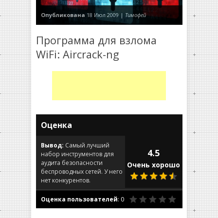
Опубликована
18 Июл 2009 |
Тимофей
Программа для взлома
WiFi: Aircrack-ng
Оценка
Вывод:
Самый лучший
4.5
набор инструментов для
аудита безопасности
Очень хорошо
беспроводных сетей. У него
нет конкурентов.
Оценка пользователей
:
0