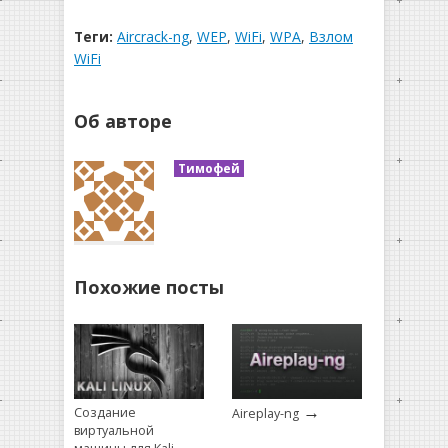
Теги:
Aircrack-ng
,
WEP
,
WiFi
,
WPA
,
Взлом
WiFi
Об авторе
Тимофей
Похожие посты
→
Создание
Aireplay-ng
виртуальной