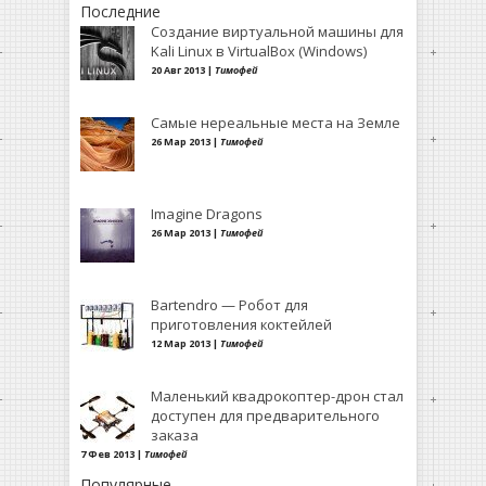
Последние
Создание виртуальной машины для
Kali Linux в VirtualBox (Windows)
20 Авг 2013 |
Тимофей
Самые нереальные места на Земле
26 Мар 2013 |
Тимофей
Imagine Dragons
26 Мар 2013 |
Тимофей
Bartendro — Робот для
приготовления коктейлей
12 Мар 2013 |
Тимофей
Маленький квадрокоптер-дрон стал
доступен для предварительного
заказа
7 Фев 2013 |
Тимофей
Популярные