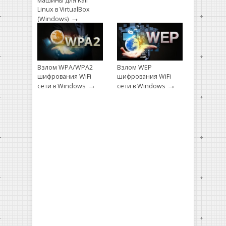
машины для Kali
Linux в VirtualBox
→
(Windows)
Взлом WPA/WPA2
Взлом WEP
шифрования WiFi
шифрования WiFi
→
→
сети в Windows
сети в Windows