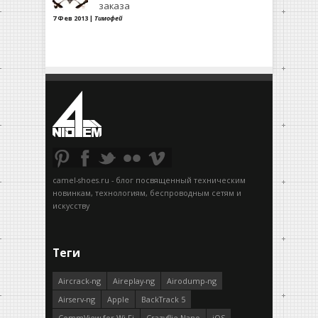
заказа
7 Фев 2013 |
Тимофей
camel-shoes.ru - блог посвященный техническим
новинкам, технологиям, беспроводным сетям и
искусству
Теги
Aircrack-ng
Aireplay-ng
Airodump-ng
Airserv-ng
Apple
BackTrack 5
CommView for Wi-Fi
Crazyflie Nano
iOS